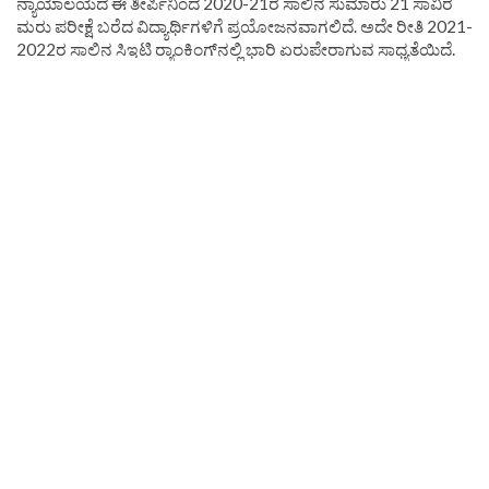
ನ್ಯಾಯಾಲಯದ ಈ ತೀರ್ಪಿನಿಂದ 2020-21ರ ಸಾಲಿನ ಸುಮಾರು 21 ಸಾವಿರ
ಮರು ಪರೀಕ್ಷೆ ಬರೆದ ವಿದ್ಯಾರ್ಥಿಗಳಿಗೆ ಪ್ರಯೋಜನವಾಗಲಿದೆ. ಅದೇ ರೀತಿ 2021-
2022ರ ಸಾಲಿನ ಸಿಇಟಿ ರ‍್ಯಾಂಕಿಂಗ್‌ನಲ್ಲಿ ಭಾರಿ ಏರುಪೇರಾಗುವ ಸಾಧ್ಯತೆಯಿದೆ.