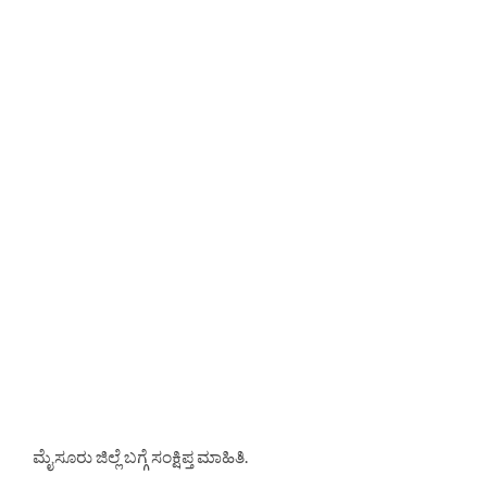
ಮೈಸೂರು ಜಿಲ್ಲೆ ಬಗ್ಗೆ ಸಂಕ್ಷಿಪ್ತ ಮಾಹಿತಿ.