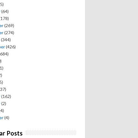
5)
y
(64)
(178)
er
(269)
er
(274)
(344)
ber
(426)
684)
)
1)
)
5)
37)
y
(162)
y
(2)
(4)
er
(4)
ar Posts