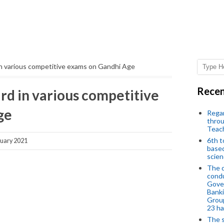
in various competitive exams on Gandhi Age
Recen
rd in various competitive
ge
Regar
throu
Teac
6th t
uary 2021
based
scien
The d
condu
Gover
Banki
Group
23 h
The s