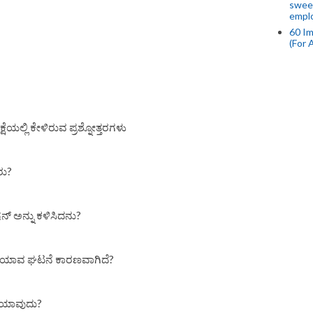
swee
empl
60 Im
(For 
ೆಯಲ್ಲಿ ಕೇಳಿರುವ ಪ್ರಶ್ನೋತ್ತರಗಳು
ರು?
ಮಿಷನ್ ಅನ್ನು ಕಳಿಸಿದನು?
್ಕೆ ಯಾವ ಘಟನೆ ಕಾರಣವಾಗಿದೆ?
ಿ ಯಾವುದು?