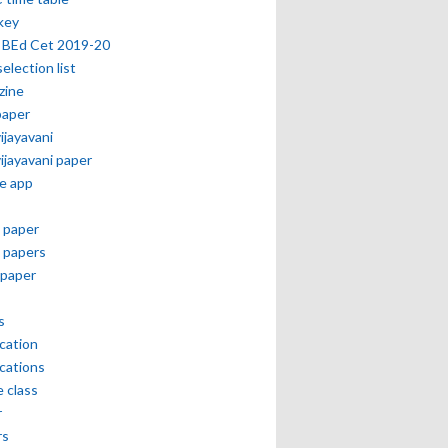
key
 BEd Cet 2019-20
selection list
zine
paper
vijayavani
vijayavani paper
e app
 paper
 papers
paper
s
ication
ications
e class
r
rs