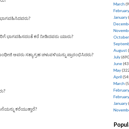
March
(9
Februar
January
ಿ ಭಾಗವಹಿಸಿದವರು?
Decemb
Novemb
ಿಮರಿಗೆ ಭಾಗವಹಿಸದಂತೆ ಕರೆ ನೀಡಿದವರು ಯಾರು?
October
Septem
August
(
 ಗಾಂಧೀಜಿ ಅವರು ಸತ್ಯಾಗ್ರಹ ಚಳುವಳಿಯನ್ನು ಪ್ರಾರಂಭಿಸಿದರು?
July
(690
June
(43
May
(322
April
(54
March
(5
Februar
ರು?
Februar
January
ೆಯನ್ನು ಕರೆಯುತ್ತಾರೆ?
Novemb
Popul