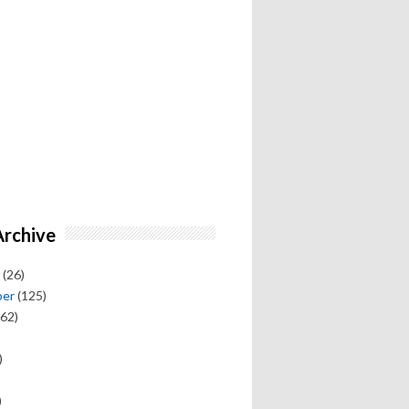
Archive
(26)
ber
(125)
62)
)
)