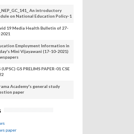
_NEP_GC_141_ An introductory
dule on National Education Policy-1
vid 19 Media Health Bulletin of 27-
-2021
ucation Employment Information in
day's Mini Vijayawani (17-10-2021)
wspapers
S (UPSC) GS PRELIMS PAPER-01 CSE
22
rama Academy's general study
estion paper
s
ews
ews paper