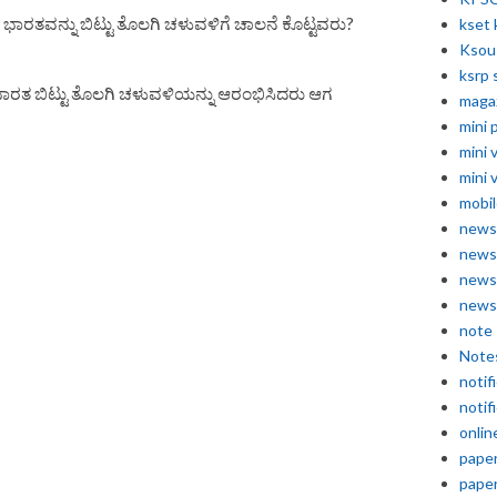
ು ಭಾರತವನ್ನು ಬಿಟ್ಟು ತೊಲಗಿ ಚಳುವಳಿಗೆ ಚಾಲನೆ ಕೊಟ್ಟವರು?
kset 
Ksou
ksrp 
ಭಾರತ ಬಿಟ್ಟು ತೊಲಗಿ ಚಳುವಳಿಯನ್ನು ಆರಂಭಿಸಿದರು ಆಗ
maga
mini 
mini 
mini 
mobil
news
news
news
news
note
Note
notif
notif
onlin
pape
pape