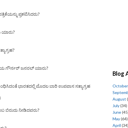
ತ್ರಿಕೆಯನ್ನು ಪ್ರಕಟಿಸಿದರು?
ರು ಯಾರು?
ತ್ಯಾಗ್ರಹ?
ಭಾರತೀಯ ಗೌರ್ನರ್ ಜನರಲ್ ಯಾರು?
Blog 
October
ಂಧಿಸಿದಂತೆ ಭಾರತದಲ್ಲಿ ಮೊದಲ ಬಾರಿ ಉಪವಾಸ ಸತ್ಯಾಗ್ರಹ
Septem
ರ
August
(
July
(34)
ಂಬ ಬಿರುದು ನೀಡಿದವರು?
June
(45
May
(64)
April
(34
ುರು?