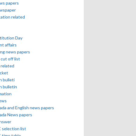
ews papers
ewspaper
cation related
itution Day
nt affairs
ing news papers
cut off list
related
icket
h bulleti
h bulletin
mation
news
ada and English news papers
ada News papers
answer
selection list
 time table