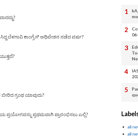
kA
mo
ವಾದದ್ದು?
Co
06
ಸಿದ್ದ ಬೆಳಗಾವಿ ಕಾಂಗ್ರೆಸ್ ಅಧಿವೇಶನ ನಡೆದ ವರ್ಷ?
Ed
To
ುತ್ತದೆ?
Ne
IA
20
Pa
qu
ವ ಬೀರಿದ ಗ್ರಂಥ ಯಾವುದು?
Label
ಯ ಪ್ರಯೋಗವನ್ನು ಪ್ರಥಮವಾಗಿ ಪ್ರಾರಂಭಿಸಲು ಎಲ್ಲಿ?
all n
all n