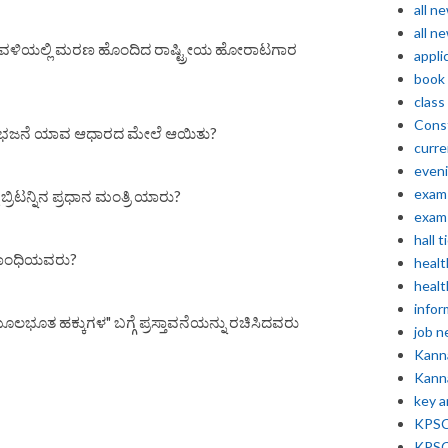
all n
all n
ಳುವಳಿಯಲ್ಲಿ ಮರಣ ಹೊಂದಿದ ರಾಷ್ಟ್ರೀಯ ಹೋರಾಟಗಾರ
appli
book
class
Const
ತ ವಿಭಜನೆ ಯಾವ ಆಧಾರದ ಮೇಲೆ ಆಯಿತು?
curre
even
exam 
ಬ್ರಿಟನ್ನಿನ ಪ್ರಧಾನ ಮಂತ್ರಿ ಯಾರು?
exam 
hall t
ತ್ಮಗಾಂಧಿಯವರು?
healt
healt
infor
ಲಭೂತ ಹಕ್ಕುಗಳ" ಬಗ್ಗೆ ಪ್ರಸ್ತಾವನೆಯನ್ನು ರಚಿಸಿದವರು
job 
Kann
Kann
key 
?
KPSC 
KPSC