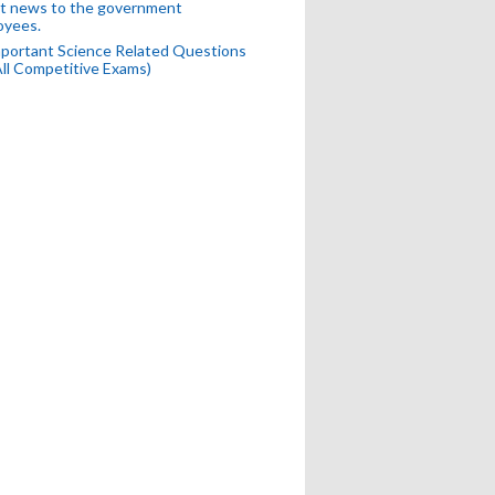
t news to the government
oyees.
portant Science Related Questions
All Competitive Exams)